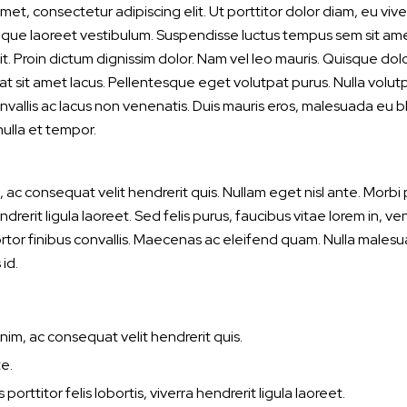
met, consectetur adipiscing elit. Ut porttitor dolor diam, eu vi
 neque laoreet vestibulum. Suspendisse luctus tempus sem sit am
. Proin dictum dignissim dolor. Nam vel leo mauris. Quisque dolor 
t sit amet lacus. Pellentesque eget volutpat purus. Nulla volut
allis ac lacus non venenatis. Duis mauris eros, malesuada eu blan
nulla et tempor.
 ac consequat velit hendrerit quis. Nullam eget nisl ante. Morbi 
endrerit ligula laoreet. Sed felis purus, faucibus vitae lorem in, v
ortor finibus convallis. Maecenas ac eleifend quam. Nulla malesua
id.
nim, ac consequat velit hendrerit quis.
e.
porttitor felis lobortis, viverra hendrerit ligula laoreet.