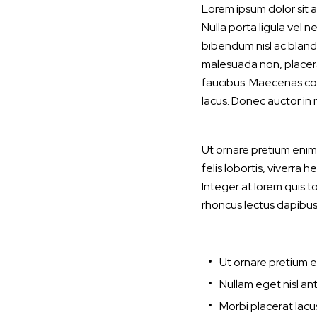
Lorem ipsum dolor sit a
Nulla porta ligula vel
bibendum nisl ac blandit
malesuada non, placera
faucibus. Maecenas conv
lacus. Donec auctor in 
Ut ornare pretium enim,
felis lobortis, viverra h
Integer at lorem quis t
rhoncus lectus dapibus 
Ut ornare pretium e
Nullam eget nisl ant
Morbi placerat lacus 