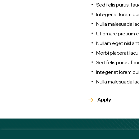
Sed felis purus, fau
Integer at lorem qu
Nulla malesuada lacu
Ut ornare pretium e
Nullam eget nisl ant
Morbi placerat lacus 
Sed felis purus, fau
Integer at lorem qu
Nulla malesuada lacu
Apply