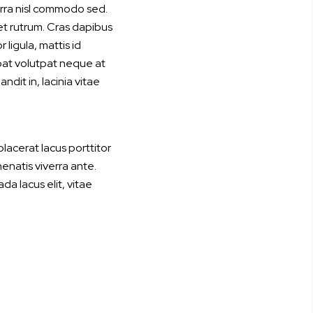
verra nisl commodo sed.
et rutrum. Cras dapibus
ligula, mattis id
pat volutpat neque at
dit in, lacinia vitae
placerat lacus porttitor
enenatis viverra ante.
da lacus elit, vitae